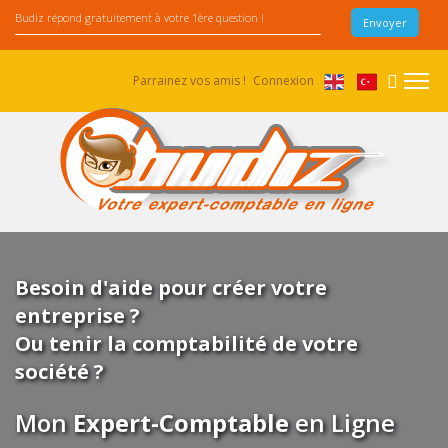
Parrainez vos amis !
Connexion
Besoin d'aide pour créer votre
entreprise ?
Ou tenir la comptabilité de votre
société ?
Mon
Expert-Comptable
en Ligne