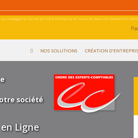
 accompagne le succès de votre entreprise et vous aide dans vos démarches admini
Par
NOS SOLUTIONS
CRÉATION D'ENTREPRI
re
otre société
en Ligne