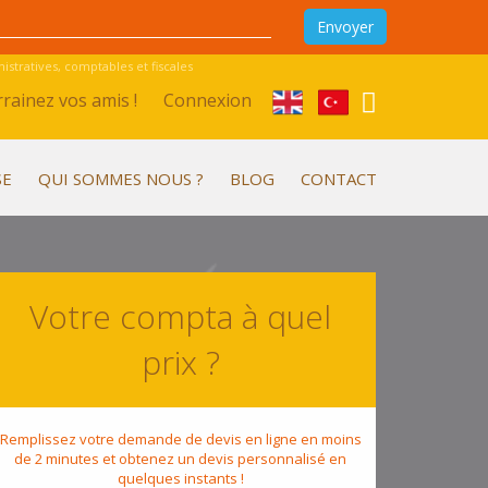
stratives, comptables et fiscales
rainez vos amis !
Connexion
SE
QUI SOMMES NOUS ?
BLOG
CONTACT
Votre compta à quel
prix ?
Remplissez votre demande de devis en ligne en moins
de 2 minutes et obtenez un devis personnalisé en
quelques instants !