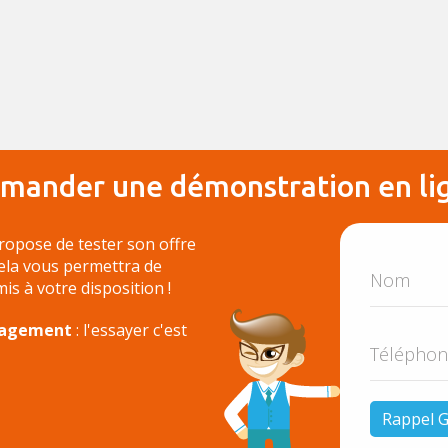
mander une démonstration en li
ropose de tester son offre
Cela vous permettra de
 mis à votre disposition !
ngagement
: l'essayer c'est