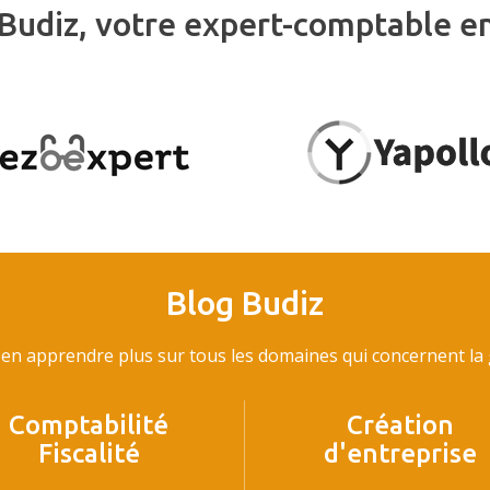
Budiz, votre expert-comptable e
Blog Budiz
en apprendre plus sur tous les domaines qui concernent la g
Comptabilité
Création
Fiscalité
d'entreprise